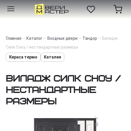
Главная
—
Каталог
—
Входные двери
—
Тандор
—
Виладж
Силк Сноу / нестандартные размеры
Кираса термо
Каталея
Виладж Силк Сноу /
нестандартные
размеры