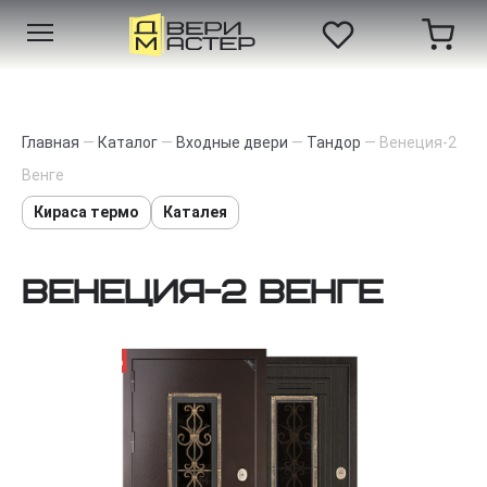
Главная
—
Каталог
—
Входные двери
—
Тандор
—
Венеция-2
Венге
Кираса термо
Каталея
Венеция-2 Венге