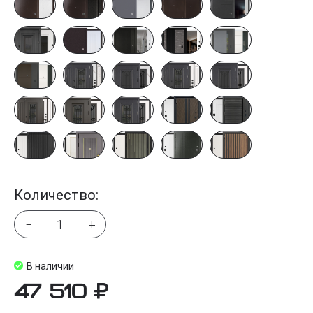
Количество:
−
+
В наличии
47 510