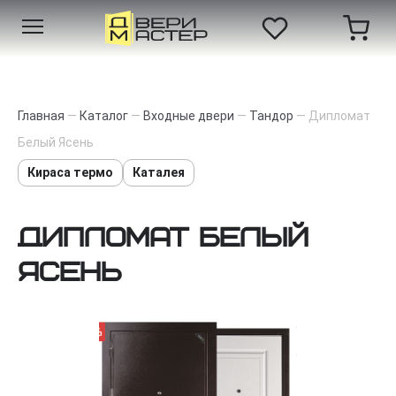
Главная
—
Каталог
—
Входные двери
—
Тандор
—
Дипломат
Белый Ясень
Кираса термо
Каталея
Дипломат Белый
Ясень