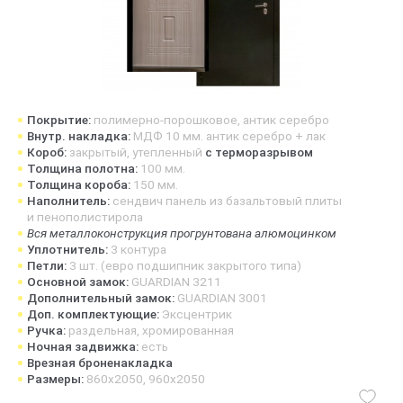
Покрытие:
полимерно-порошковое, антик серебро
Внутр. накладка:
МДФ 10 мм. антик серебро + лак
Короб:
закрытый, утепленный
с терморазрывом
Толщина полотна:
100 мм.
Толщина короба:
150 мм.
Наполнитель:
сендвич панель из базальтовый плиты
и пенополистирола
Вся металлоконструкция прогрунтована алюмоцинком
Уплотнитель:
3 контура
Петли:
3 шт. (евро подшипник закрытого типа)
Основной замок:
GUARDIAN 3211
Дополнительный замок:
GUARDIAN 3001
Доп. комплектующие:
Эксцентрик
Ручка:
раздельная, хромированная
Ночная задвижка:
есть
Врезная броненакладка
Размеры:
860х2050, 960х2050