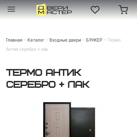
Главная
—
Каталог
—
Входные двери
—
БУНКЕР
—
Термо
Антик серебро + лак
Термо Антик
серебро + лак