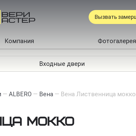
Вызвать замер
Компания
Фотогалерея
Входные двери
и
—
ALBERO
—
Вена
—
Вена Лиственница мокко
ица мокко