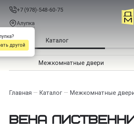
+7 (978)-548-60-75
Алупка
лупка
?
Каталог
ать другой
Межкомнатные двери
Главная
—
Каталог
—
Межкомнатные двер
Вена Лиственн